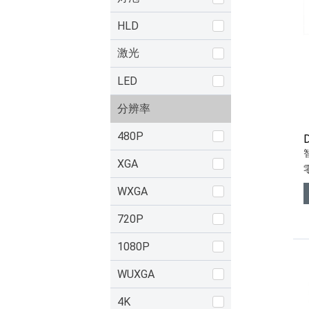
HLD
激光
LED
分辨率
480P
XGA
WXGA
720P
1080P
WUXGA
4K