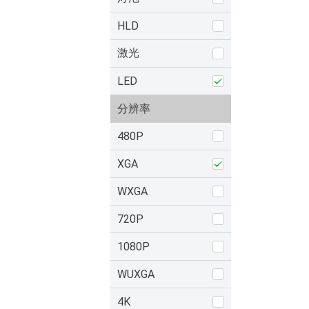
HLD
激光
LED
分辨率
480P
XGA
WXGA
720P
1080P
WUXGA
4K