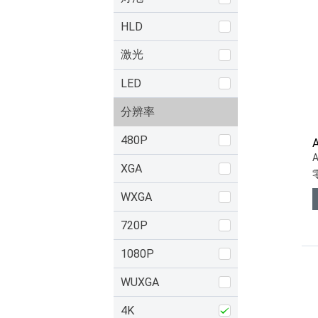
HLD
激光
LED
分辨率
480P
XGA
WXGA
720P
1080P
WUXGA
4K