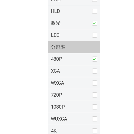
HLD
激光
LED
分辨率
480P
XGA
WXGA
720P
1080P
WUXGA
4K