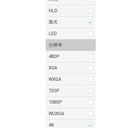
HLD
激光
LED
分辨率
480P
XGA
WXGA
720P
1080P
WUXGA
4K