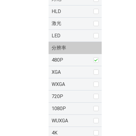
HLD
激光
LED
分辨率
480P
XGA
WXGA
720P
1080P
WUXGA
4K