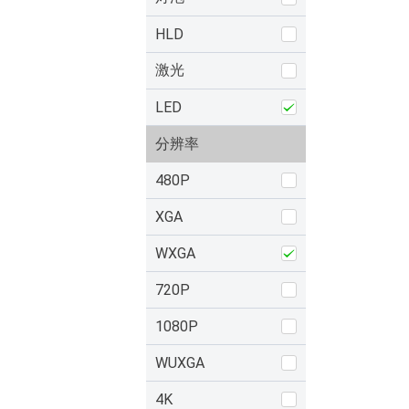
HLD
激光
LED
分辨率
480P
XGA
WXGA
720P
1080P
WUXGA
4K