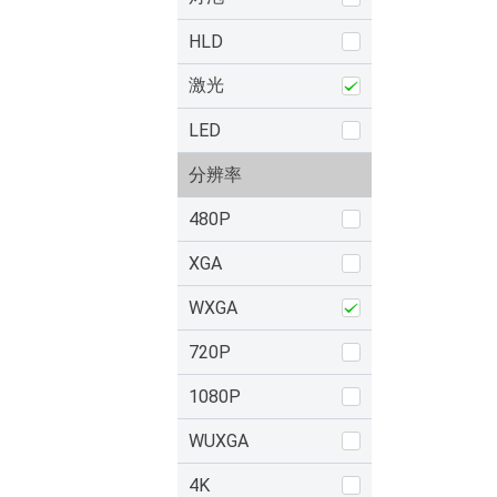
HLD
激光
LED
分辨率
480P
XGA
WXGA
720P
1080P
WUXGA
4K