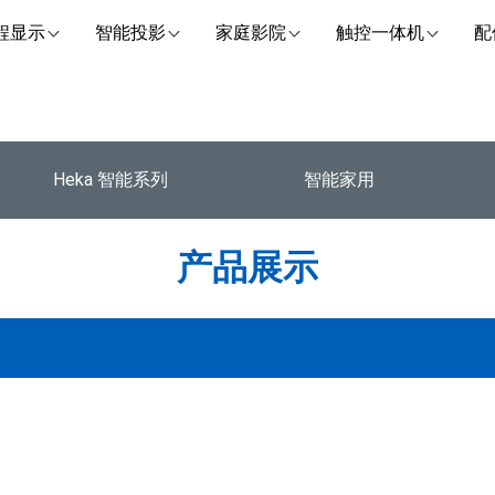
程显示
智能投影
家庭影院
触控一体机
配
Heka 智能系列
智能家用
产品展示