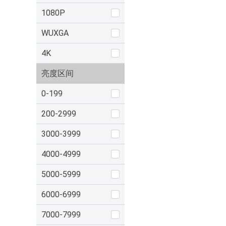
1080P
WUXGA
4K
亮度区间
0-199
200-2999
3000-3999
4000-4999
5000-5999
6000-6999
7000-7999