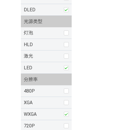
DLED
光源类型
灯泡
HLD
激光
LED
分辨率
480P
XGA
WXGA
720P