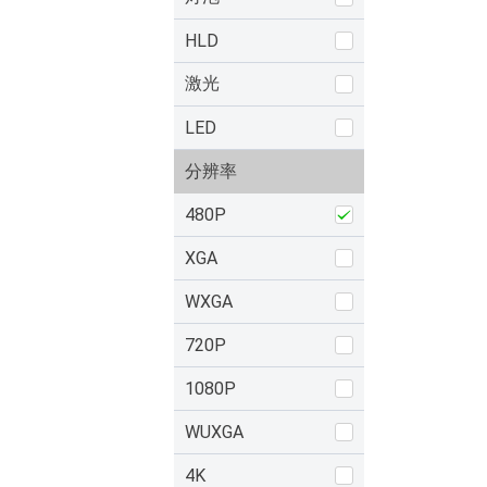
HLD
激光
LED
分辨率
480P
XGA
WXGA
720P
1080P
WUXGA
4K