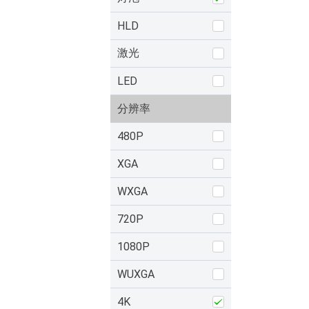
HLD
激光
LED
分辨率
480P
XGA
WXGA
720P
1080P
WUXGA
4K