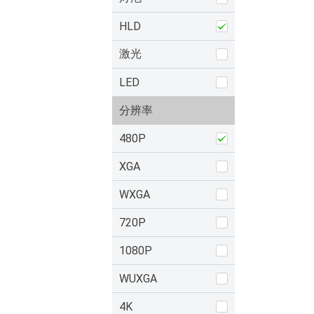
HLD
激光
LED
分辨率
480P
XGA
WXGA
720P
1080P
WUXGA
4K