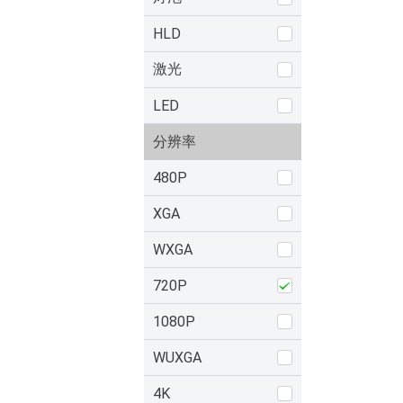
HLD
激光
LED
分辨率
480P
XGA
WXGA
720P
1080P
WUXGA
4K