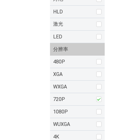
HLD
激光
LED
分辨率
480P
XGA
WXGA
720P
1080P
WUXGA
4K