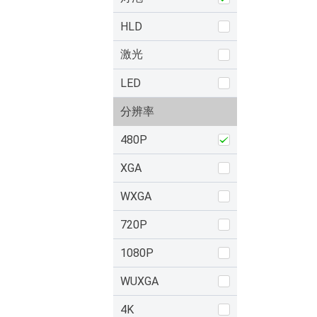
HLD
激光
LED
分辨率
480P
XGA
WXGA
720P
1080P
WUXGA
4K