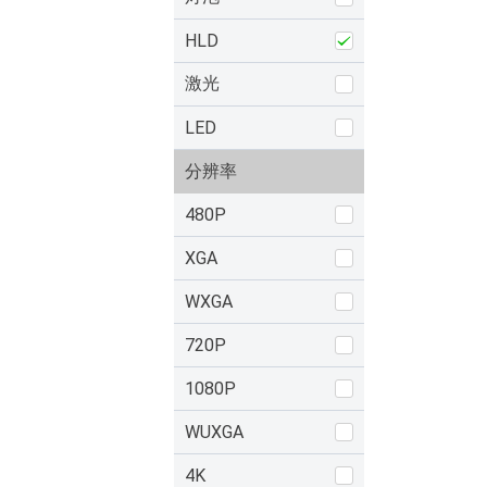
HLD
激光
LED
分辨率
480P
XGA
WXGA
720P
1080P
WUXGA
4K