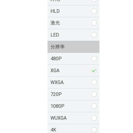
HLD
激光
LED
分辨率
480P
XGA
WXGA
720P
1080P
WUXGA
4K