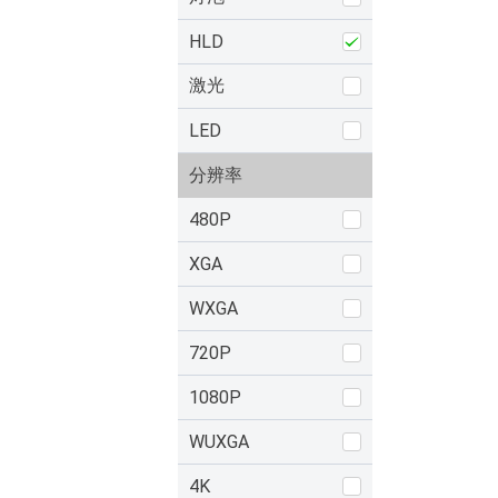
HLD
激光
LED
分辨率
480P
XGA
WXGA
720P
1080P
WUXGA
4K