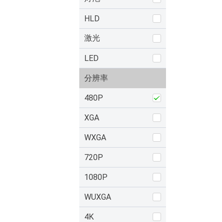
HLD
激光
LED
分辨率
480P
XGA
WXGA
720P
1080P
WUXGA
4K