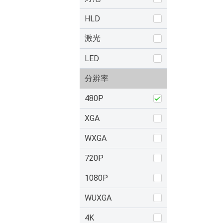
HLD
激光
LED
分辨率
480P
XGA
WXGA
720P
1080P
WUXGA
4K