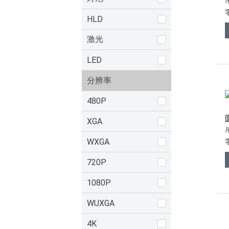
HLD
激光
LED
分辨率
480P
XGA
WXGA
720P
1080P
WUXGA
4K