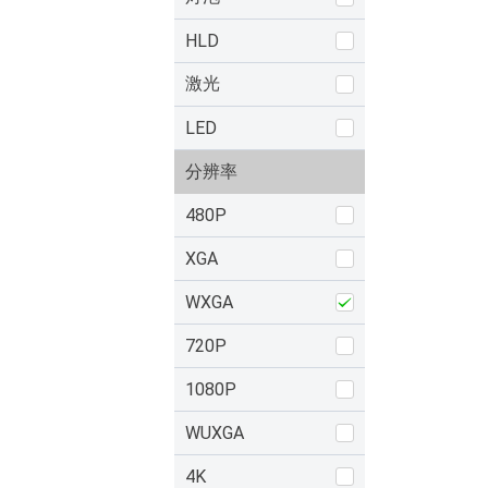
HLD
激光
LED
分辨率
480P
XGA
WXGA
720P
1080P
WUXGA
4K