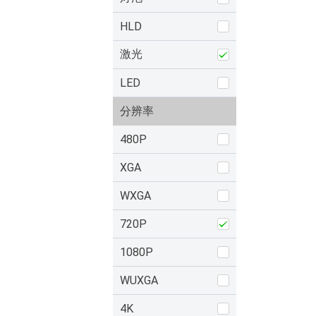
HLD
激光
LED
分辨率
480P
XGA
WXGA
720P
1080P
WUXGA
4K