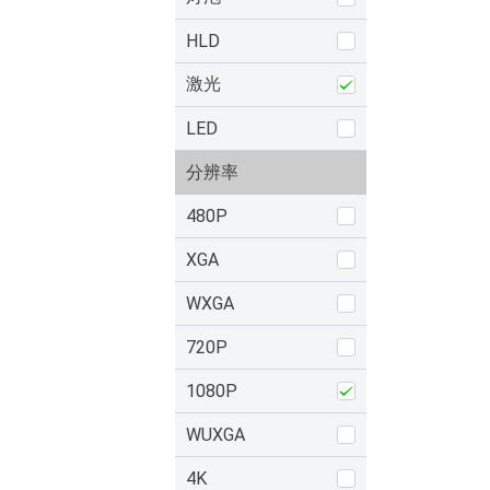
HLD
激光
LED
分辨率
480P
XGA
WXGA
720P
1080P
WUXGA
4K