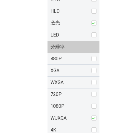
HLD
激光
LED
分辨率
480P
XGA
WXGA
720P
1080P
WUXGA
4K