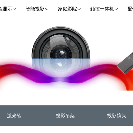
程显示
智能投影
家庭影院
触控一体机
配
激光笔
投影吊架
投影镜头