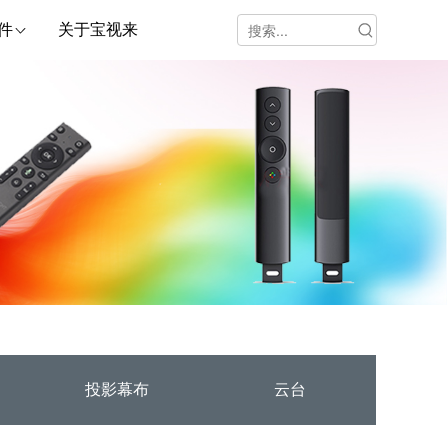
件
关于宝视来
投影幕布
云台