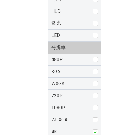
HLD
激光
LED
分辨率
480P
XGA
WXGA
720P
1080P
WUXGA
4K