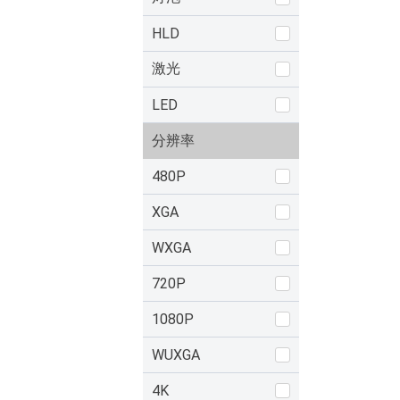
HLD
激光
LED
分辨率
480P
XGA
WXGA
720P
1080P
WUXGA
4K