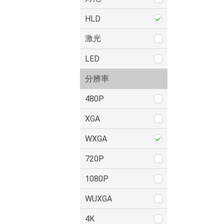
HLD
激光
LED
分辨率
480P
XGA
WXGA
720P
1080P
WUXGA
4K