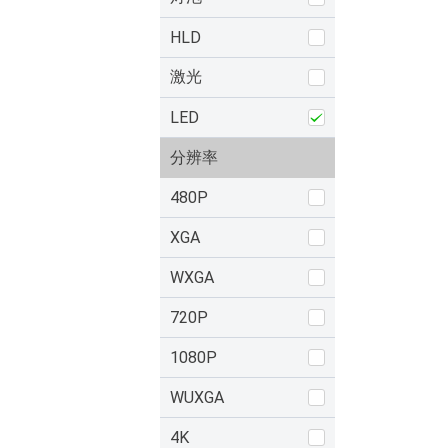
HLD
激光
LED
分辨率
480P
XGA
WXGA
720P
1080P
WUXGA
4K