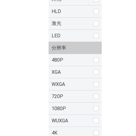
HLD
激光
LED
分辨率
480P
XGA
WXGA
720P
1080P
WUXGA
4K