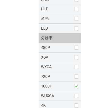
HLD
激光
LED
分辨率
480P
XGA
WXGA
720P
1080P
WUXGA
4K