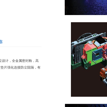
靠
轮防尘设计，全金属密封舱，高
封垫片强化连接防尘阻隔，有