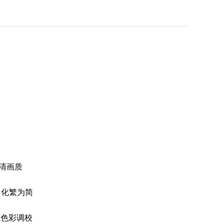
全高清画质
e，化繁为简
业色彩调校