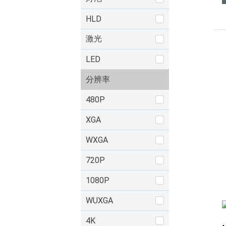
HLD
激光
LED
分辨率
480P
XGA
WXGA
720P
1080P
WUXGA
4K