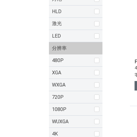
HLD
激光
LED
分辨率
480P
XGA
WXGA
720P
1080P
WUXGA
4K