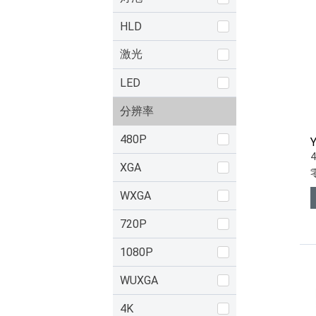
HLD
激光
LED
分辨率
480P
XGA
WXGA
720P
1080P
WUXGA
4K