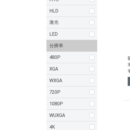
HLD
激光
LED
分辨率
480P
XGA
WXGA
720P
1080P
WUXGA
4K