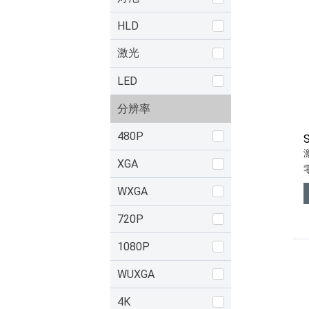
HLD
激光
LED
分辨率
480P
XGA
WXGA
720P
1080P
WUXGA
4K